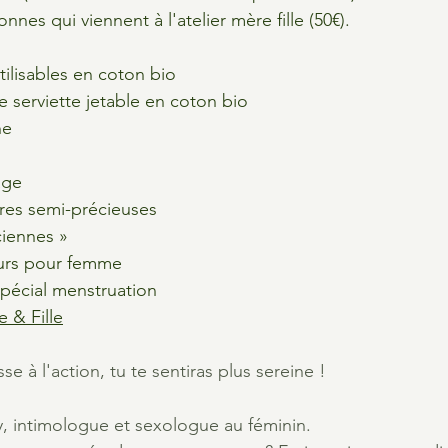
nes qui viennent à l'atelier mère fille (50€).
tilisables en coton bio  
 serviette jetable en coton bio
e  
age
rres semi-précieuses
ciennes »
eurs pour femme
pécial menstruation
e & Fille
se à l'action, tu te sentiras plus sereine !
y, intimologue et sexologue au féminin. 