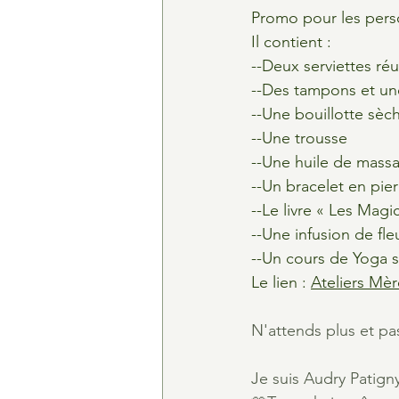
Promo pour les person
Il contient : ​
--Deux serviettes réu
--Des tampons et une
--Une bouillotte sèch
--Une trousse
--Une huile de mass
--Un bracelet en pie
--Le livre « Les Magi
--Une infusion de fl
--Un cours de Yoga s
Le lien : 
Ateliers Mèr
N'attends plus et pas
Je suis Audry Patign