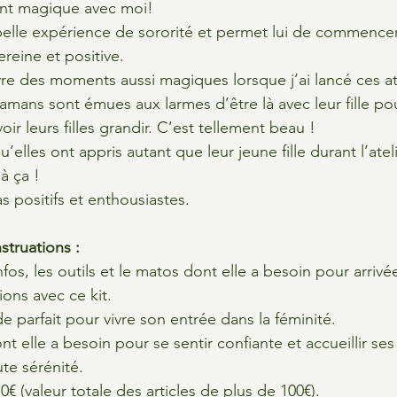
nt magique avec moi!
e belle expérience de sororité et permet lui de commencer
eine et positive.
vre des moments aussi magiques lorsque j’ai lancé ces ate
amans sont émues aux larmes d’être là avec leur fille pou
voir leurs filles grandir. C’est tellement beau !
elles ont appris autant que leur jeune fille durant l’ateli
à ça !
as positifs et enthousiastes.
struations :
nfos, les outils et le matos dont elle a besoin pour arrivé
ons avec ce kit.  
ide parfait pour vivre son entrée dans la féminité.
ont elle a besoin pour se sentir confiante et accueillir se
te sérénité.
0€ (valeur totale des articles de plus de 100€).