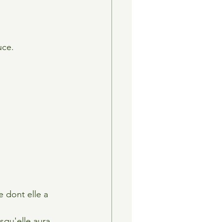
uce.
 dont elle a 
squ'elle aura 