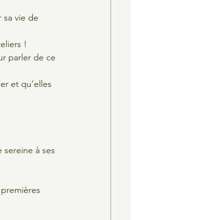
 sa vie de 
liers !
r parler de ce 
er et qu’elles 
e sereine à ses 
s premières 