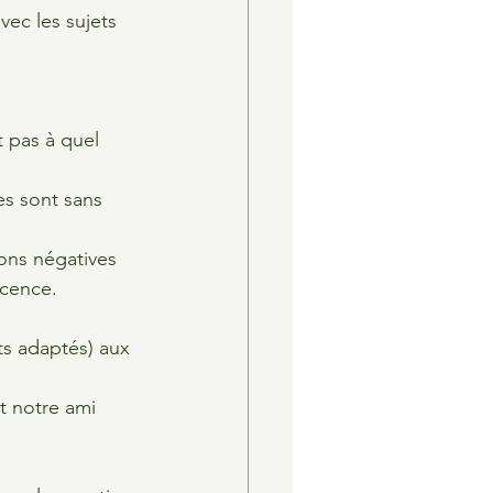
vec les sujets 
 pas à quel 
s sont sans 
ons négatives 
scence.
s adaptés) aux 
et notre ami 