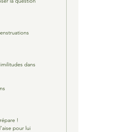
oser la question 
enstruations 
imilitudes dans 
ns 
répare !
’aise pour lui 