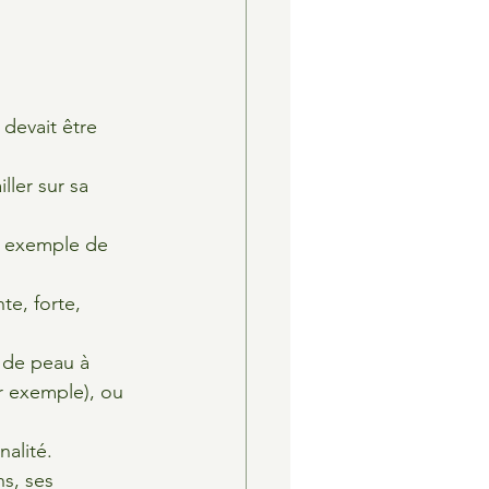
devait être 
ler sur sa 
n exemple de 
e, forte, 
 de peau à 
ar exemple), ou 
nalité.
s, ses 