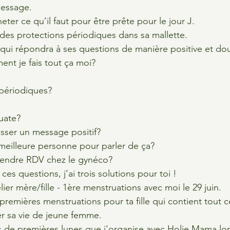
message.
cheter ce qu’il faut pour être prête pour le jour J.
e des protections périodiques dans sa mallette.
re qui répondra à ses questions de manière positive et do
nt je fais tout ça moi?
 périodiques?
uate?
sser un message positif?
a meilleure personne pour parler de ça?
prendre RDV chez le gynéco?
ces questions, j’ai trois solutions pour toi !
telier mère/fille - 1ère menstruations avec moi le 29 juin.
remières menstruations pour ta fille qui contient tout ce
r sa vie de jeune femme.
els de premières lunes que j'organise avec Holie Mama lor