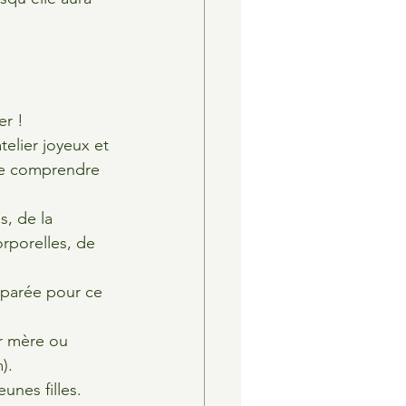
er !
telier joyeux et 
 de comprendre 
, de la 
rporelles, de 
éparée pour ce 
r mère ou 
.​
unes filles.