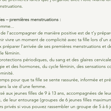
nstruations.
lles – premières menstruations :
femme...
 de l’accompagner de manière positive est de t’y prépar
r vivre un moment de complicité avec ta fille lors d'un a
x préparer l'arrivée de ses premières menstruations et
e féminin.​
rotections périodiques, du sang et des glaires cervicales
rgie et des hormones, du cycle féminin, des sensations co
minité.​
mps pour que ta fille se sente rassurée, informée et pr
ns la vie d'une femme.​​
osé aux jeunes filles de 9 à 13 ans, accompagnées de leu
de leur entourage (groupes de 6 jeunes filles maximum)
ers privés si vous pouvez rassembler un groupe de 5 à 6 je