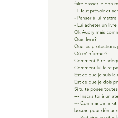
faire passer le bon 
- Il faut prévoir et a
- Penser à lui mettr
- Lui acheter un liv
Ok Audry mais comme
Quel livre?
Quelles protections
Où m’informer?
Comment être adéq
Comment lui faire pa
Est ce que je suis l
Est ce que je dois 
Si tu te poses toutes 
--- Inscris toi à un a
--- Commande le kit p
besoin pour démarre
--- Participe au ritu