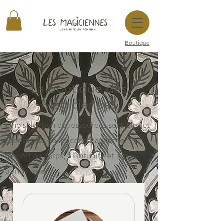
Boutique
La boutique des
Magiciennes
Une sélection de ressources sensibles et
accessibles pour accompagner ton
rapport au corps, à l’intimité et à la
transmission.