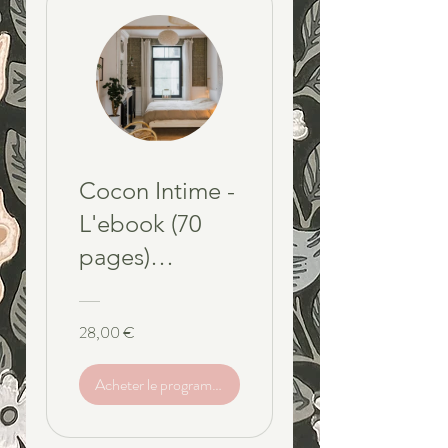
Cocon Intime -
L'ebook (70
pages)
Reconnecte-toi
à ta sensualité,
28,00 €
à ton corps et
Acheter le programme
à ton désir
grâce à un