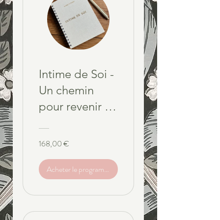
Intime de Soi -
Un chemin
pour revenir à
ton corps, à tes
besoins et à
168,00 €
ton intimité
Acheter le programme