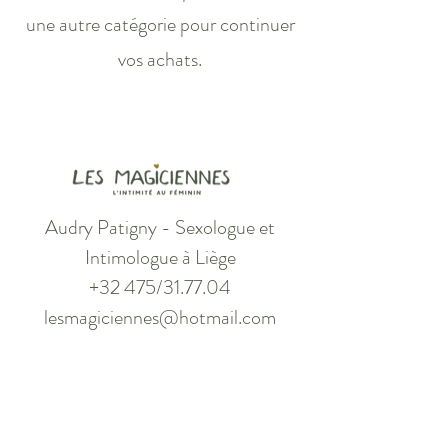
une autre catégorie pour continuer
vos achats.
Audry Patigny - Sexologue et
Intimologue à Liège
+32 475/31.77.04
lesmagiciennes@hotmail.com
Rue du Bastion 59, 4020 Liège
Productions associées TVA : BE
0896.755.397