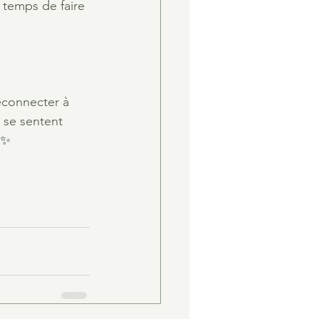
t temps de faire 
econnecter à 
s se sentent 
✨