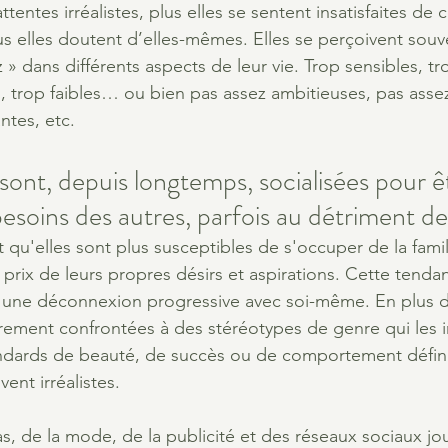
tentes irréalistes, plus elles se sentent insatisfaites de c
us elles doutent d’elles-mêmes. Elles se perçoivent so
 » dans différents aspects de leur vie. Trop sensibles, tr
s, trop faibles… ou bien pas assez ambitieuses, pas asse
ntes, etc.
nt, depuis longtemps, socialisées pour ê
esoins des autres, parfois au détriment des
qu'elles sont plus susceptibles de s'occuper de la famil
 prix de leurs propres désirs et aspirations. Cette tenda
 une déconnexion progressive avec soi-même. En plus de
ement confrontées à des stéréotypes de genre qui les in
ndards de beauté, de succès ou de comportement défini
ent irréalistes.
 de la mode, de la publicité et des réseaux sociaux jou