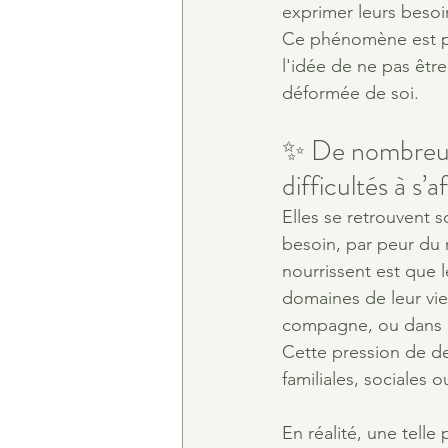
exprimer leurs besoin
Ce phénomène est par
l'idée de ne pas êtr
déformée de soi.
✨ De nombreus
difficultés à s’a
Elles se retrouvent s
besoin, par peur du r
nourrissent est que l
domaines de leur vie
compagne, ou dans l
Cette pression de de
familiales, sociales
En réalité, une telle 