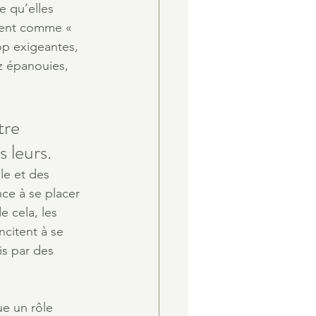
e qu’elles 
uvent comme « 
op exigeantes, 
z épanouies, 
tre 
 leurs. 
le et des 
nce à se placer 
 cela, les 
citent à se 
s par des 
e un rôle 