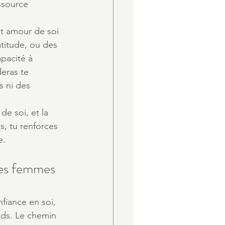
ssource 
et amour de soi 
titude, ou des 
pacité à 
eras te 
s ni des 
de soi, et la 
, tu renforces 
e.
des femmes 
fiance en soi, 
nds. Le chemin 