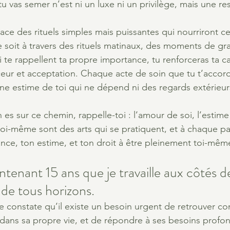
tu vas semer n’est ni un luxe ni un privilège, mais une re
ace des rituels simples mais puissantes qui nourriront c
 soit à travers des rituels matinaux, des moments de gra
 te rappellent ta propre importance, tu renforceras ta ca
uceur et acceptation. Chaque acte de soin que tu t’accord
ne estime de toi qui ne dépend ni des regards extérieur
es sur ce chemin, rappelle-toi : l’amour de soi, l’estime 
i-même sont des arts qui se pratiquent, et à chaque pas
ance, ton estime, et ton droit à être pleinement toi-mêm
ntenant 15 ans que je travaille aux côtés 
 de tous horizons. 
je constate qu’il existe un besoin urgent de retrouver con
dans sa propre vie, et de répondre à ses besoins profo