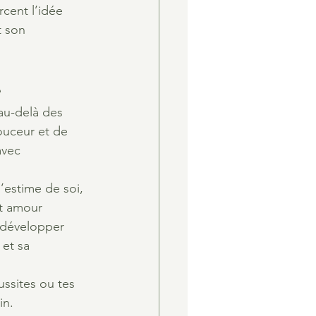
cent l’idée 
t son 
e
 au-delà des 
ouceur et de 
avec 
’estime de soi, 
t amour 
e développer 
et sa 
ussites ou tes 
in.