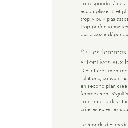
correspondre à ces at
accomplissent, et pl
trop » ou « pas assez
trop perfectionniste
pas assez indépenda
✨ Les femmes so
attentives aux b
Des études montrent 
relations, souvent au
en second plan crée
femmes sont régulièr
conformer à des sta
critères externes souv
Le monde des médias,