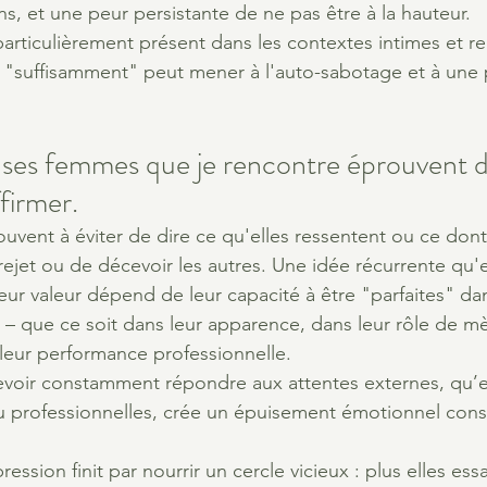
s, et une peur persistante de ne pas être à la hauteur.
ticulièrement présent dans les contextes intimes et rel
e "suffisamment" peut mener à l'auto-sabotage et à une 
es femmes que je rencontre éprouvent d
ffirmer. 
ouvent à éviter de dire ce qu'elles ressentent ou ce dont
ejet ou de décevoir les autres. Une idée récurrente qu'e
eur valeur dépend de leur capacité à être "parfaites" dan
 – que ce soit dans leur apparence, dans leur rôle de m
eur performance professionnelle.
voir constamment répondre aux attentes externes, qu’el
 ou professionnelles, crée un épuisement émotionnel cons
pression finit par nourrir un cercle vicieux : plus elles ess