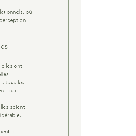
ationnels, où 
perception 
es 
 elles ont 
lles 
s tous les 
ère ou de 
les soient 
idérable.
aient de 