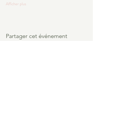
Afficher plus
Partager cet événement
Audry Patigny - Sexologue et
Intimologue à Liège
+32 475/31.77.04
lesmagiciennes@hotmail.com