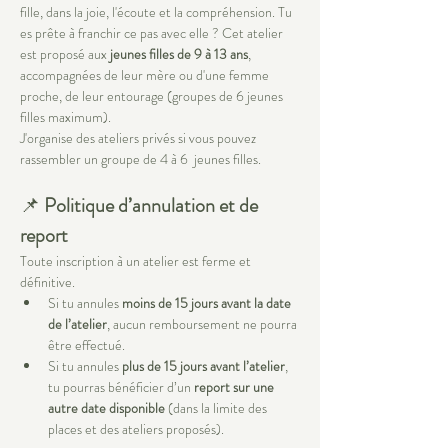
fille, dans la joie, l'écoute et la compréhension. Tu 
es prête à franchir ce pas avec elle ? ​Cet atelier 
est proposé aux 
jeunes filles de 9 à 13 ans
, 
accompagnées de leur mère ou d'une femme 
proche, de leur entourage (groupes de 6 jeunes 
filles maximum).​ 
​J'organise des ateliers privés si vous pouvez 
rassembler un groupe de 4 à 6  jeunes filles.
📌 
Politique d’annulation et de 
report
Toute inscription à un atelier est ferme et 
définitive.
Si tu annules 
moins de 15 jours avant la date 
de l’atelier
, aucun remboursement ne pourra 
être effectué.
Si tu annules 
plus de 15 jours avant l’atelier
, 
tu pourras bénéficier d’un 
report sur une 
autre date disponible
 (dans la limite des 
places et des ateliers proposés).