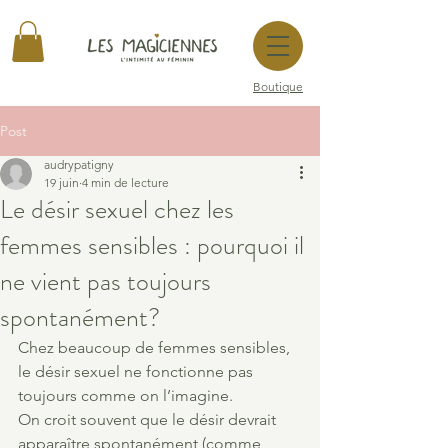
Boutique
Post
audrypatigny
19 juin
4 min de lecture
Le désir sexuel chez les
femmes sensibles : pourquoi il
ne vient pas toujours
spontanément?
Chez beaucoup de femmes sensibles, 
le désir sexuel ne fonctionne pas 
toujours comme on l’imagine.
On croit souvent que le désir devrait 
apparaître spontanément (comme 